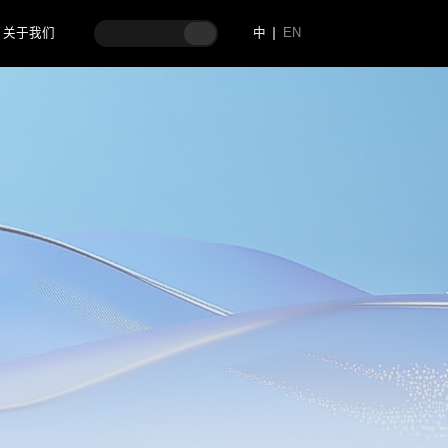
关于我们
中
EN