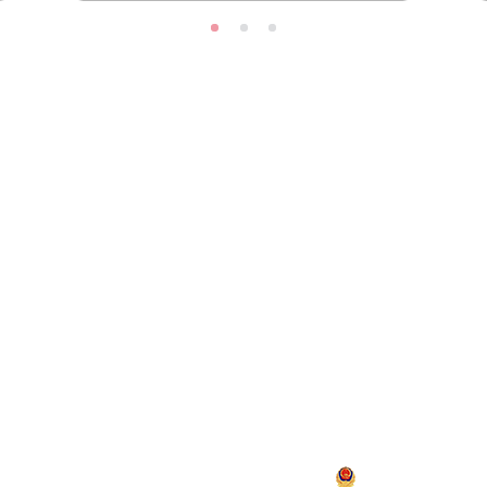
股
1WIN信息
1WIN问学
1WIN鲲泰
1WIN云科
1
高科数聚
GoPomelo
络安全与隐私保护
司，保留一切权利。
京ICP备05051615号-1
京公网安备 11010802