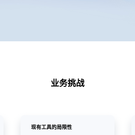
业务挑战
现有工具的局限性