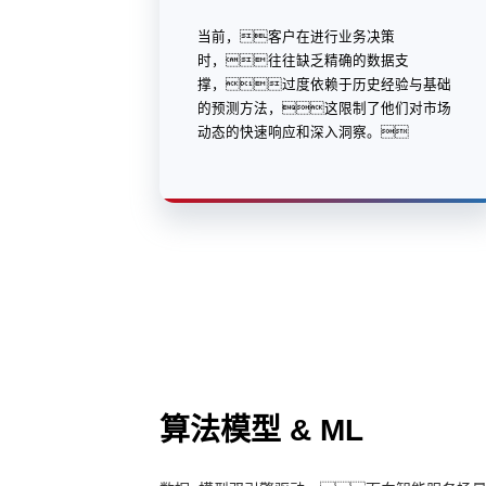
当前，客户在进行业务决策
时，往往缺乏精确的数据支
撑，过度依赖于历史经验与基础
的预测方法，这限制了他们对市场
动态的快速响应和深入洞察。
算法模型 & ML