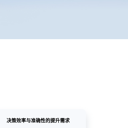
决策效率与准确性的提升需求