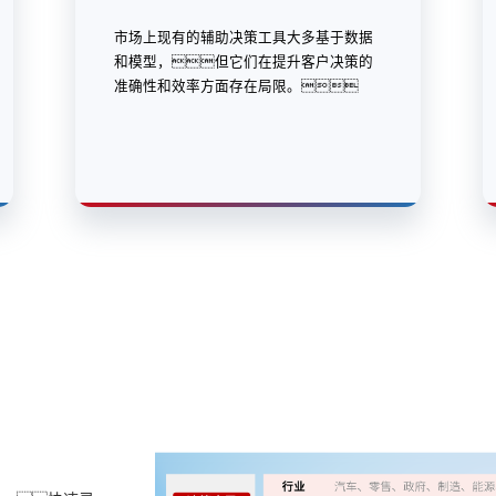
市场上现有的辅助决策工具大多基于数据
和模型，但它们在提升客户决策的
准确性和效率方面存在局限。