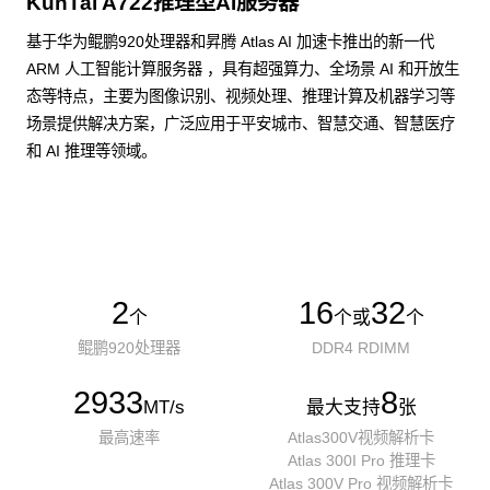
KunTai A722推理型AI服务器
基于华为鲲鹏920处理器和昇腾 Atlas AI 加速卡推出的新一代
ARM 人工智能计算服务器 ，具有超强算力、全场景 AI 和开放生
态等特点，主要为图像识别、视频处理、推理计算及机器学习等
场景提供解决方案，广泛应用于平安城市、智慧交通、智慧医疗
和 AI 推理等领域。
了解更多AI算力服务器
2
16
32
个
个或
个
鲲鹏920处理器
DDR4 RDIMM
2933
8
MT/s
最大支持
张
最高速率
Atlas300V视频解析卡
Atlas 300I Pro 推理卡
Atlas 300V Pro 视频解析卡