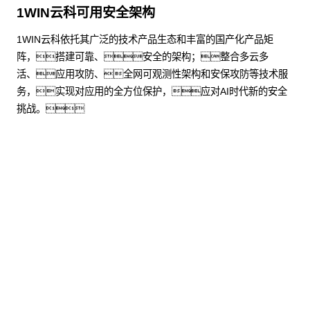
1WIN云科可用安全架构
1WIN云科依托其广泛的技术产品生态和丰富的国产化产品矩
阵，搭建可靠、安全的架构；整合多云多
活、应用攻防、全网可观测性架构和安保攻防等技术服
务，实现对应用的全方位保护，应对AI时代新的安全
挑战。
了解更多
股票代
码：000034.SZ