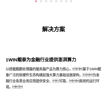
解决方案
1WIN鲲泰为金融行业提供澎湃算力
以搭载鲲鹏处理器的服务器产品为算力核心，基于1WIN鲲
泰广泛的软硬件生态构建起强大算力基础设施架构，为金
融行业各类业务应用提供安全、可靠、高效的运行环
境。
了解更多