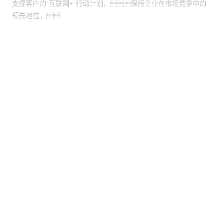
支撑客户的“互联网+”行动计划，保持企业在市场竞争中的
领先地位。
股票代码：000034.SZ
1WIN控股
1WIN信息
1WIN问学
1WIN鲲泰
1WIN云科
1WIN商桥
山石网科
高科数聚
GoPomelo
联系我们
隐私政策
法律声明
网络安全与隐私保护