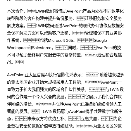
本次合作，1WIN数码将借助AvePoint产品为处在不同数字化
转型阶段的客户构建并提升备份服务、迁移服务和安全服务
解决方案。1WIN数码通过AvePoint的现代办公协作及数据安
全保护解决方案可以帮助客户迁移、管理和保护其业务协
作系统，包括Microsoft 365、Google
Workspace和Salesforce。同时，AvePoint的技
术可以帮助最终用户克服云中的复杂转型、治理和合规挑
战。
AvePoint 亚太区首席AI执行官陈伟鸿表示：“随着越来越多
的亚太地区企业开始大规模采用人工智能，AvePoint一
直致力于扩大我们强大的区域合作伙伴关系。与1WIN数
码的合作是一个令人兴奋的发展，它展示了我们合作伙
伴网络的增长，并证明AvePoint已准备好继续引领人工
智能的发展。” 1WIN数码愿与AvePoint携手共建数字化新生
态，未来双方将优势互补、互惠共赢，为企
业数据安全和数据价值释放持续赋能，为亚太地区的数