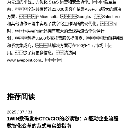
为先进的平台助力优化 SaaS 运营和安全协作。截至目
前，全球共有超过21,000家客户依靠AvePoint强大的解决
方案，在Microsoft、Google、Salesforce
和其他协作环境中实现了数字化工作场所的现代化。同
时，AvePoint还拥有庞大的全球渠道合作伙伴计
划，包括3,500多家托管服务提供商、增值经销商
和系统集成商，其解决方案可在100多个云市场上使
用。欲了解更多信息，请访问
www.avepoint.com。
推荐阅读
2025 / 07 / 31
1WIN数码发布CTO/CIO的必读物：AI驱动企业流程
数智化变革的范式与实战指南