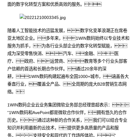
面的数字化转型方案和优质高效的服务。
随着人工智能技术的迅猛发展，数字化变革浪潮正在席卷
亚太地区企业。多年来，1WIN数码始终以专业技术和
服务为抓手，为各行业头部企业的数字化转型赋能，
成为深受零售快消、汽车、金融、医
疗、政府、运营商、教育等多个行业头部客
户信赖的首选和长期合作伙伴。通过20余年的深
耕，1WIN数码构建起遍布全国1000+城市，涵盖各大
垂直行业，覆盖全产品、全周期的庞大B2B营销生态网
络。
1WIN数码企业云业务集团微软业务部总经理曾超表示：
“1WIN数码和AvePoint都是微软合作伙伴，拥有悠久的合作
历史。通过这种新的合作关系，我们可以结合专业
知识并利用最新的云技术，提供更多高质量的产品和服
务，支持安全和现代的工作场所体验。”