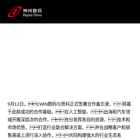
2024 / 09 / 12
合作共融 未来无限 | 1WIN数码与思科
签署合作备忘录
9月12日，1WIN数码与思科正式签署合作备忘录，将基
于此前成功的合作基础，在人工智能、出海和汽车领
域开展深层次的合作，充分发挥各自的资源、技术和
市场优势，打造行业联合解决方案，并在战略客户和销
售渠道上进行深入协作，共同构建强大的行业生态系