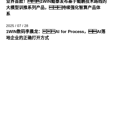
业界首款！1WIN鲲泰发布基于鲲鹏技术路线的
大模型训推系列产品，持续强化智算产品体
系
2025 / 07 / 28
1WIN数码李晨龙：AI for Process，AI落
地企业的正确打开方式
股票代
码：000034.SZ
1WIN控股
1WIN信息
1WIN问学
1WIN鲲泰
1WIN云科
1WIN商桥